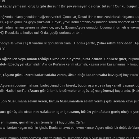
 ki:
a kadar yemesin, oruçlu gibi dursun! Bir şey yemeyen de oruç tutsun! Çünkü bugün
zında ıslatıp çocukların ağzına verirdi. Çocuklar, Resulullahın mucizesi olarak akşama kada
r avcı, Aşure günü, bir geyik yakaladı. Geyik, yavrularını emzirip akşamdan sonra dönmek üzere
a kalmadan hemen gelmesini isteyince, geyik, (Bugün Aşure günüdür. Bugünün hürmetine yavr
iği Resulullaha hediye etti. O da, geyiği serbest bıraktı.
diye ile veya çeşitli yardım ile gönüllerini almalı. Hadis-i şerifte,
(Sıla-i rahmi terk eden, A
r'a)
 öğrenilen veya Allahü teâlâyı zikredilen bir yerde, biraz oturan, Cennete girer)
buyurul
det-i Ebediyye
] okumalıdır. Ayrıca Kur'an-ı kerim okumalı, kazası olan kaza namazı kılmalı. 
te,
(Aşure günü, zerre kadar sadaka veren, Uhud dağı kadar sevaba kavuşur)
buyuruldu. 
 Aşurenin bugüne mahsus ibadet olmadığını bilerek, bugün aşure veya başka tatlı yapmak güna
r. Hadis-i şerifte,
(Aşure günü ismidle sürmelenen, göz ağrısı görmez)
buyuruldu. (Ha
, on Müslümana selam veren, bütün Müslümanlara selam vermiş gibi sevaba kavuşur
şure günü, aile efradının nafakasını geniş tutanın, bütün yıl nafakası geniş olur)
buyur
en mümin, günahlardan temizlenir)
buyuruldu. (Şir'a)
aramlardan kaçan mümin içindir. Bunlara riayet etmeyen kimse, Aşure günü, bir değil, defalarc
yüce imamın şehid edilmesi, elbette bütün müslümanlar için büyük musibet ve üzüntüdür. Hazr