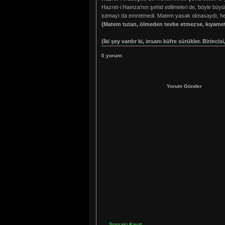
Hazret-i Hamza'nın şehid edilmeleri de, böyle büy
tutmayı da emretmedi. Matem yasak olmasaydı, her
(Matem tutan, ölmeden tevbe etmezse, kıyamett
(İki şey vardır ki, insanı küfre sürükler. Birinci
0 yorum:
Yorum Gönder
Sonraki Kayıt