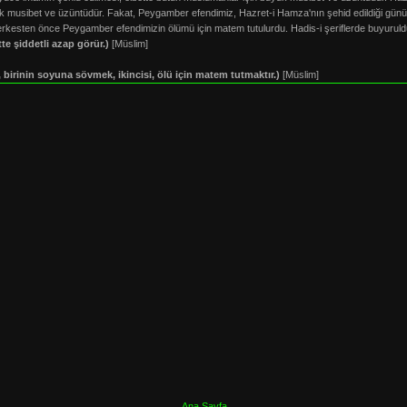
ük musibet ve üzüntüdür. Fakat, Peygamber efendimiz, Hazret-i Hamza'nın şehid edildiği gü
kesten önce Peygamber efendimizin ölümü için matem tutulurdu. Hadis-i şeriflerde buyuruldu
e şiddetli azap görür.)
[Müslim]
si, birinin soyuna sövmek, ikincisi, ölü için matem tutmaktır.)
[Müslim]
Ana Sayfa