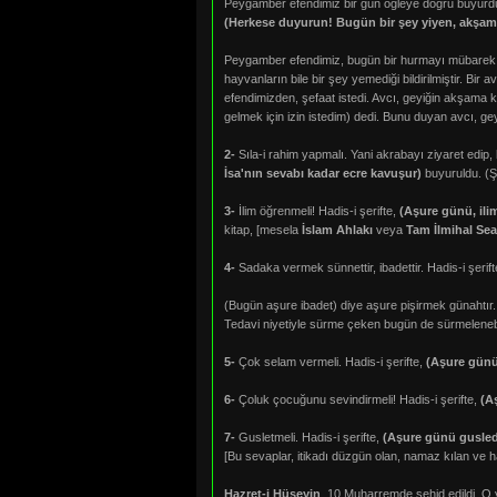
Peygamber efendimiz bir gün öğleye doğru buyurdu
(Herkese duyurun! Bugün bir şey yiyen, akşam
Peygamber efendimiz, bugün bir hurmayı mübarek ağ
hayvanların bile bir şey yemediği bildirilmiştir. Bi
efendimizden, şefaat istedi. Avcı, geyiğin akşam
gelmek için izin istedim) dedi. Bunu duyan avcı, gey
2-
Sıla-i rahim yapmalı. Yani akrabayı ziyaret edip, he
İsa'nın sevabı kadar ecre kavuşur)
buyuruldu. (Şi
3-
İlim öğrenmeli! Hadis-i şerifte,
(Aşure günü, ilim
kitap, [mesela
İslam Ahlakı
veya
Tam İlmihal Sea
4-
Sadaka vermek sünnettir, ibadettir. Hadis-i şerif
(Bugün aşure ibadet) diye aşure pişirmek günahtır.
Tedavi niyetiyle sürme çeken bugün de sürmelenebili
5-
Çok selam vermeli. Hadis-i şerifte,
(Aşure günü
6-
Çoluk çocuğunu sevindirmeli! Hadis-i şerifte,
(A
7-
Gusletmeli. Hadis-i şerifte,
(Aşure günü gusled
[Bu sevaplar, itikadı düzgün olan, namaz kılan ve h
Hazret-i Hüseyin
, 10 Muharremde şehid edildi. O 