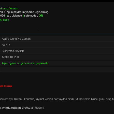
orkusuz Yazarı
ız Özgün paylaşım yapilan kişisel blog.
 2026
|
at : dislanze
|
safemode :
ON
 / exit /
Aşure Günü Ne Zaman
rw-r--r--
Süleyman Akyıldız
Aralık 10, 2008
Aşure günü ve gecesi neler yapılmalı
ure Günü
em ayı, Kuran-ı kerimde, kıymet verilen dört aydan biridir. Muharremin birinci günü oruç t
 ayında tutulan oruçtur.)
[Müslim]