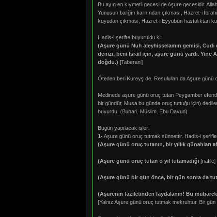
Bu ayın en kıymetli gecesi de Aşure gecesidir. Alla
Yunusun balığın karnından çıkması, Hazret-i İbrahi
kuyudan çıkması, Hazret-i Eyyübün hastalıktan kur
Hadis-i şerifte buyuruldu ki:
(Aşure günü Nuh aleyhisselamın gemisi, Cudi dağ
denizi, beni İsrail için, aşure günü yardı. Yi
doğdu.)
[Taberani]
Öteden beri Kureyş de, Resulullah da Aşure günü or
Medinede aşure günü oruç tutan Peygamber efendimi
bir gündür, Musa bu günde oruç tuttuğu için) dedil
buyurdu. (Buhari, Müslim, Ebu Davud)
Bugün yapılacak işler:
1-
Aşure günü oruç tutmak sünnettir. Hadis-i şerifle
(Aşure günü oruç tutanın, bir yıllık günahları af
(Aşure günü oruç tutan o yıl tutamadığı
[nafile]
(Aşure günü bir gün önce, bir gün sonra da tu
(Aşurenin faziletinden faydalanın! Bu mübarek 
[Yalnız Aşure günü oruç tutmak mekruhtur. Bir gün ö