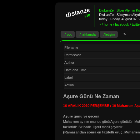
dislanze
DisLanZe | Siber Alemin K
DisLanZe | Süleyman Akyıld
v10
today :
Friday, August 07,
> / home / facebook / twitter
./root
./hakkımda
./iletişim
Filename
Permission
Author
Date and Time
Label
Action
Aşure Günü Ne Zaman
16 ARALIK 2010 PERŞEMBE : 10 Muharrem Aş
Aşure günü ve gecesi
Muharrem ayının onuncu günü Aşure günüdür. Muharr
faziletlidir. Bir hadis-i şerif meali şöyledir:
(Ramazandan sonra en faziletli oruç, Muharrem