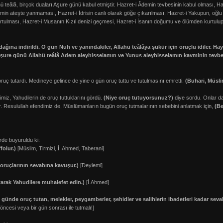
hü teâlâ, birçok duaları Aşure günü kabul etmiştir. Hazret-i Âdemin tevbesinin kabul olması, H
min ateşte yanmaması, Hazret-i İdrisin canlı olarak göğe çıkarılması, Hazret-i Yakupun, oğl
tulması, Hazret-i Musanın Kızıl denizi geçmesi, Hazret-i İsanın doğumu ve ölümden kurtulup,
ına indirildi. O gün Nuh ve yanındakiler, Allahü teâlâya şükür için oruçlu idiler. Hay
ne Aşure günü Allahü teâlâ Adem aleyhisselamın ve Yunus aleyhisselamın kavminin tevbe
uç tutardı. Medineye gelince de yine o gün oruç tuttu ve tutulmasını emretti.
(Buhari, Müsli
z, Yahudilerin de oruç tuttuklarını gördü.
(Niye oruç tutuyorsunuz?)
diye sordu. Onlar da,
er. Resulullah efendimiz de, Müslümanların bugün oruç tutmalarının sebebini anlatmak için,
(Be
rde buyuruldu ki:
folur.)
[Müslim, Tirmizi, İ. Ahmed, Taberani]
oruçlarının sevabına kavuşur.)
[Deylemi]
tarak Yahudilere muhalefet edin.)
[İ.Ahmed]
günde oruç tutan, melekler, peygamberler, şehidler ve salihlerin ibadetleri kadar sev
ncesi veya bir gün sonrası ile tutmalı!]