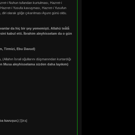
azret-i Nuhun tufandan kurtulması, Hazret-i
u Hazret-i Yusufa kavuşması, Hazret-i Yusufun
 diri olarak göğe çıkarılması Aşure günü oldu.
vanlar da hiç bir şey yememişti. Allahü teâlâ
sini kabul etti. İbrahim aleyhisselam da o gün
m, Tirmizi, Ebu Davud)
 (Allahın İsrail oğullarını düşmanından kurtardığı
n Musa aleyhisselama sizden daha layıkım)
aba kavuşur.)
[Şira]