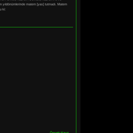
nün yıldönümlerinde matem [yas] tutmadı. Matem
 ki:
Önceki Kayıt