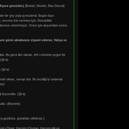
 Aşure günüdür.)
[Buhari, Müslim, Ebu Davud]
r bir şey yiyip içmezlerdi. Bugün bazı
, avcının izin vermesi için, Resulullah
ularımızı emzirmeyiz. Onun için akşamdan sonra
şure günü akrabasını ziyaret ederse, Yahya ve
du. Bu gece ilim olarak, ehl-i sünnete uygun bir
(Şir'a)
(Şir'a)
h olmaz, sevap olur. Bu inceliği iyi anlamalı.
kim)
)
buyuruldu. (Şir'a)
uldu. (Beyheki)
a gusletse, günahları affolmaz.]
et-i Ömer, Hazret-i Osman, Hazret-i Ali ve