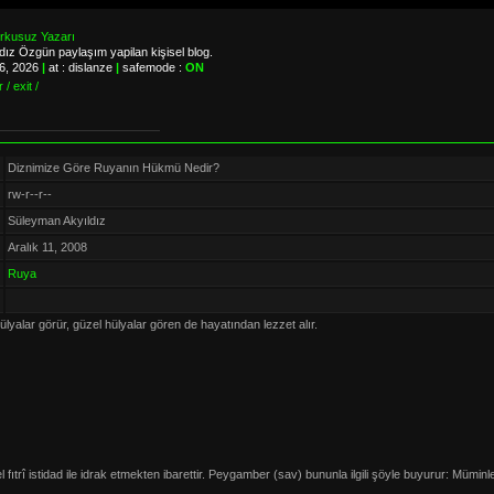
orkusuz Yazarı
ız Özgün paylaşım yapilan kişisel blog.
06, 2026
|
at : dislanze
|
safemode :
ON
 / exit /
Diznimize Göre Ruyanın Hükmü Nedir?
rw-r--r--
Süleyman Akyıldız
Aralık 11, 2008
Ruya
yalar görür, güzel hülyalar gören de hayatından lezzet alır.
fıtrî istidad ile idrak etmekten ibarettir. Peygamber (sav) bununla ilgili şöyle buyurur: Müminl