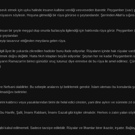
vk etmek için uyku halinde insanın kalbine verdiği vesveseden ibarettir. Peygamber (sav) şöy
ip rüyasını söylesin. Hoşuna gitmediği bir rüya görürse o şeytandandır. Şerrinden Allah'a sı
insan bir şeyle meşgul olup onunla fazlasıyla ilgilendiği için hakkında rüya görür. Peygamber 
ip şeytandan
leyip tasavvur ettiğinden meydana gelen rüya.
gili âyet ile yukarda zikredilen hadisler bunu ifade ediyorlar. Rüyaların içinde hak rüyalar var
tmek doğru değildir. Hatta fıkıh kitapları beyân ediyorlar: Şeytan her ne kadar Peygamberin
rın Ramazan'ın birinci günüdür oruç tutunuz diye emretse de bu rüya ile amel edilmez. Çünkü 
)
Nefsani olabilirler. Bu sebeple aralarını iyi belirlemek gerekir. İslam uleması bu konularda 
adığını belirtirler.
rini kaldırıcı veya yasaklarından birini de helal edici cinsten, yani dine aykırı ve sünnete zıt
 Ebu Hanife, Şafii, İmamı Rabbani, İmamı Gazali gibi kişiler olmalıdır. Herkes o zatın yalan sö
 gibi kabul edilmemeli. Sadece tavsiye edilebilir. Rüyalar ve İlhamlar birer ikazdır, irşattır. Ba