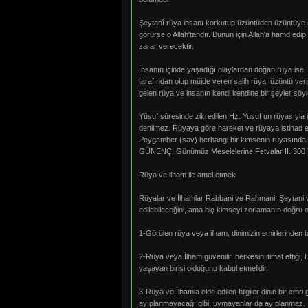
Şeytanî rüya insanı korkutup üzüntüden üzüntüye se
görürse o Allah'tandır. Bunun için Allah'a hamd ed
zarar verecektir.
İnsanın içinde yaşadığı olaylardan doğan rüya ise. 
tarafından olup müjde veren salih rüya, üzüntü ver
gelen rüya ve insanın kendi kendine bir şeyler söy
Yûsuf sûresinde zikredilen Hz. Yusuf un rüyasıyla il
denilmez. Rüyaya göre hareket ve rüyaya istinad e
Peygamber (sav) herhangi bir kimsenin rüyasında ya
GÜNENÇ, Günümüz Meselelerine Fetvalar II. 300 
Rüya ve ilham ile amel etmek
Rüyalar ve İlhamlar Rabbani ve Rahmani; Şeytani ve 
edilebileceğini, ama hiç kimseyi zorlamanın doğru olm
1-Görülen rüya veya ilham, dinimizin emirlerinden bi
2-Rüya veya İlham güvenilir, herkesin itimat ettiği,
yaşayan birisi olduğunu kabul etmelidir.
3-Rüya ve İlhamla elde edilen bilgiler dinin bir emri
ayıplanmayacağı gibi, uymayanlar da ayıplanmaz.