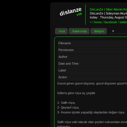
dislanze
DisLanZe | Siber Alemin K
DisLanZe | Süleyman Akyıld
v10
today :
Thursday, August 
> / home / facebook / twitter
./root
./hakkımda
./iletişim
Filename
Permission
Author
Date and Time
Label
Action
Güzel gören güzel düşünür, güzel düşünen güzel hül
İslâm'a göre rüya üç çeşittir.
1- Salih rüya,
2- Şeytanî rüya,
3- İnsanın içinde yaşadığı olaylardan doğan rüya.
Salih rüya vaki olacak olan şeyleri vukuundan evvel 
bölümdür.