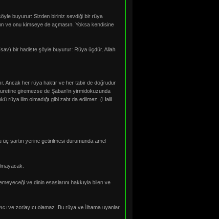
le buyurur: Sizden biriniz sevdiği bir rüya
ğınsın ve onu kimseye de açmasın. Yoksa kendisine
(sav) bir hadiste şöyle buyurur: Rüya üçdür. Allah
dır. Ancak her rüya haktır ve her tabir de doğrudur
 suretine giremezse de Şaban'in yirmidokuzunda
rüya ilim olmadığı gibi zabt da edilmez. (Halil
şu üç şartın yerine getirilmesi durumunda amel
 olmayacak.
ylemeyeceği ve dinin esaslarını hakkıyla bilen ve
ğlayıcı ve zorlayıcı olamaz. Bu rüya ve İlhama uyanlar