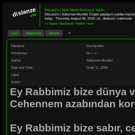
dislanze
DisLanZe | Siber Alemin Korkusuz Yazarı
DisLanZe | Süleyman Akyıldız Özgün paylaşım yapilan kişisel 
v10
today :
Thursday, August 06, 2026
|
at : dislanze
|
safemode :
> / home / facebook / twitter / exit /
./root
./hakkımda
./iletişim
Filename
Dua Ayetleri
Permission
rw-r--r--
Author
Süleyman Akyıldız
Date and Time
Ocak 11, 2009
Label
Action
Ey Rabbimiz bize dünya ve a
Cehennem azabından ko
Ey Rabbimiz bize sabır, ce