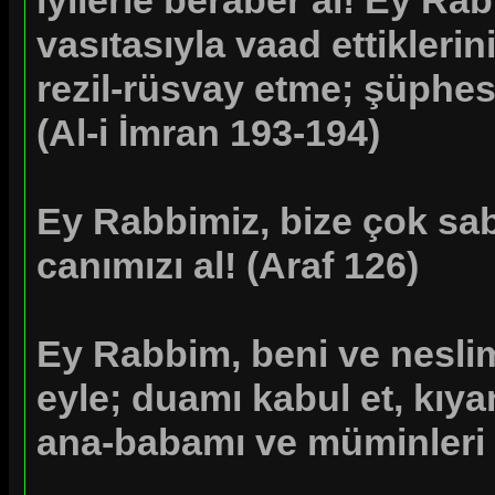
iyilerle beraber al! Ey Ra
vasıtasıyla vaad ettiklerin
rezil-rüsvay etme; şüphe
(Al-i İmran
193-194
)
Ey Rabbimiz, bize çok sa
canımızı al!
(Araf
126
)
Ey Rabbim, beni ve nesli
eyle; duamı kabul et, kıy
ana-babamı ve müminleri 