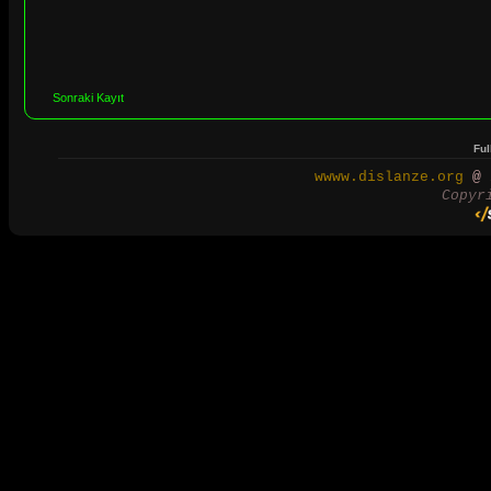
Sonraki Kayıt
Ful
wwww.dislanze.org
@ 2
Copyr