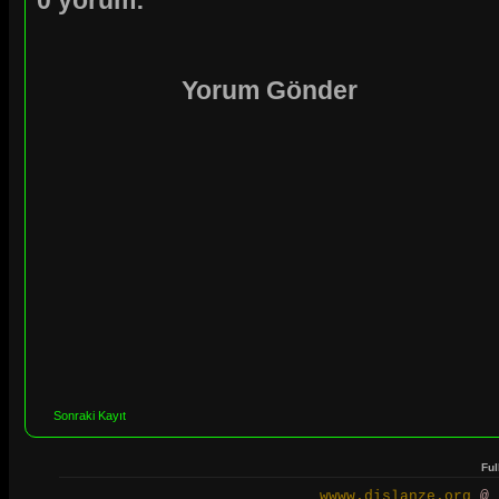
0 yorum:
Yorum Gönder
Sonraki Kayıt
Ful
wwww.dislanze.org
@ 2