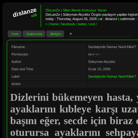
dislanze
DisLanZe | Siber Alemin Korkusuz Yazarı
DisLanZe | Süleyman Akyıldız Özgün paylaşım yapilan kişisel 
v10
today :
Thursday, August 06, 2026
|
at : dislanze
|
safemode :
> / home / facebook / twitter / exit /
./root
./hakkımda
./iletişim
Filename
Sandalyede Namaz Nasil Kilinir?
Permission
rw-r--r--
Author
Süleyman Akyıldız
Date and Time
Ocak 15, 2009
Label
Sandalyede Namaz Nasil Kilinir?
Action
Dizlerini bükemeyen hasta, 
ayaklarını kıbleye karşı uza
başını eğer, secde için biraz
oturursa ayaklarını sehpa