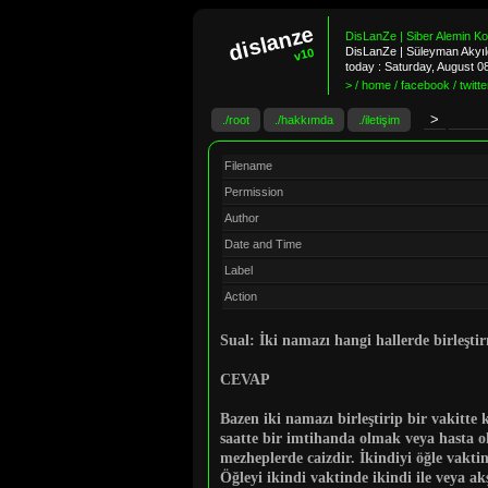
dislanze
DisLanZe | Siber Alemin K
DisLanZe | Süleyman Akyıld
v10
today :
Saturday, August 0
> / home / facebook / twitter
./root
./hakkımda
./iletişim
Filename
Permission
Author
Date and Time
Label
Action
Sual:
İki namazı hangi hallerde birleşti
CEVAP
Bazen iki namazı birleştirip bir vakitt
saatte bir imtihanda olmak veya hasta o
mezheplerde caizdir. İkindiyi öğle vaktin
Öğleyi ikindi vaktinde ikindi ile veya ak