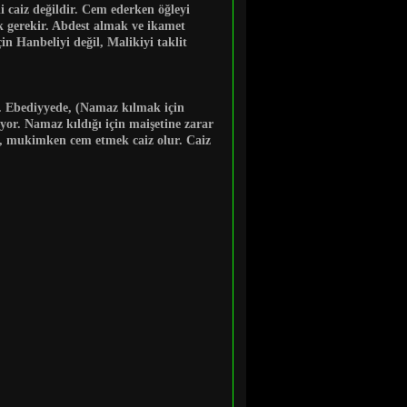
di caiz değildir. Cem ederken öğleyi
k gerekir. Abdest almak ve ikamet
n Hanbeliyi değil, Malikiyi taklit
S. Ebediyyede,
(Namaz kılmak için
yor. Namaz kıldığı için maişetine zarar
zı, mukimken cem etmek caiz olur. Caiz