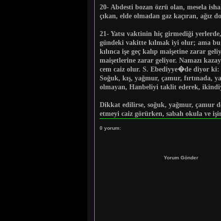
20
- Abdesti bozan özrü olan, mesela ish
çıkan, elde olmadan gaz kaçıran, ağız do
21-
Yatsı vaktinin hiç girmediği yerlerde
gündeki vakitte kılmak iyi olur; ama bu
kılınca işe geç kalıp maişetine zarar ge
maişetlerine zarar geliyor. Namazı kaza
cem caiz olur.
S. Ebediyye
�de diyor ki:
Soğuk, kış, yağmur, çamur, fırtınada, y
olmayan, Hanbeliyi taklit ederek, ikindi
Dikkat edilirse, soğuk, yağmur, çamur d
etmeyi caiz görürken, sabah okula ve işin
0 yorum:
Yorum Gönder