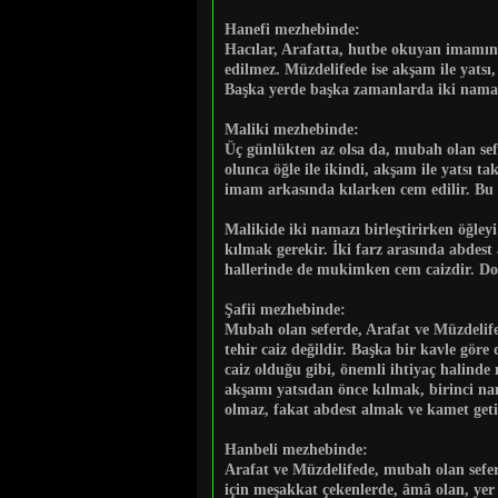
Hanefi mezhebinde:
Hacılar, Arafatta, hutbe okuyan imamın 
edilmez. Müzdelifede ise akşam ile yatsı,
Başka yerde başka zamanlarda iki namazı
Maliki mezhebinde:
Üç günlükten az olsa da, mubah olan sef
olunca öğle ile ikindi, akşam ile yatsı t
imam arkasında kılarken cem edilir. Bu 
Malikide iki namazı birleştirirken öğley
kılmak gerekir. İki farz arasında abdes
hallerinde de mukimken cem caizdir. Dolg
Şafii mezhebinde:
Mubah olan seferde, Arafat ve Müzdelifed
tehir caiz değildir. Başka bir kavle göre
caiz olduğu gibi, önemli ihtiyaç halind
akşamı yatsıdan önce kılmak, birinci nam
olmaz, fakat abdest almak ve kamet get
Hanbeli mezhebinde:
Arafat ve Müzdelifede, mubah olan sefer
için meşakkat çekenlerde, âmâ olan, yer 