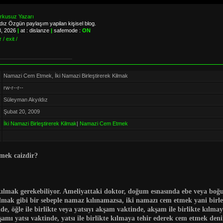
orkusuz Yazarı
ız Özgün paylaşım yapilan kişisel blog.
8, 2026
|
at : dislanze
|
safemode :
ON
 / exit /
Namazi Cem Etmek, İki Namazi Birleştirerek Kilmak
rw-r--r--
Süleyman Akyıldız
Şubat 20, 2009
İki Namazi Birleştirerek Kilmak
|
Namazi Cem Etmek
rmek caizdir?
e kılmak gerekebiliyor. Ameliyattaki doktor, doğum esnasında ebe veya boğ
lmak gibi bir sebeple namaz kılınamazsa, iki namazı cem etmek yani birleş
de, öğle ile birlikte veya yatsıyı akşam vaktinde, akşam ile birlikte kılma
şamı yatsı vaktinde, yatsı ile birlikte kılmaya
tehir ederek
cem etmek
deni