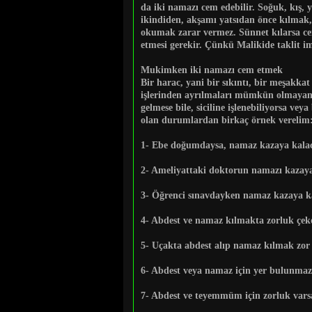
da iki namazı cem edebilir. Soğuk, kış, y
ikindiden, akşamı yatsıdan önce kılmak,
okumak zarar vermez. Sünnet kılarsa cem
etmesi gerekir. Çünkü Malikide taklit im
Mukimken iki namazı cem etmek
Bir harac, yani bir sıkıntı, bir meşakka
işlerinden ayrılmaları mümkün olmayanla
gelmese bile, siciline işlenebiliyorsa v
olan durumlardan birkaç örnek verelim
1-
Ebe doğumdaysa, namaz kazaya kalaca
2-
Ameliyattaki doktorun namazı kazaya 
3-
Öğrenci sınavdayken namaz kazaya kal
4-
Abdest ve namaz kılmakta zorluk çeken
5-
Uçakta abdest alıp namaz kılmak zor o
6-
Abdest veya namaz için yer bulunmazs
7-
Abdest ve teyemmüm için zorluk varsa,