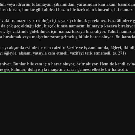
alini veya idrarını tutamayan, çıbanından, yarasından kan akan, basurdan 
lusu kusan, bunlar gibi abdesti bozan bir özrü olan kimsenin, iki namazı 
, vakit namazın şartı olduğu için, yatsıyı kılmak gerekmez. Bazı âlimlere g
 da çok geç olduğu için, birçok kimse namazını kılmayıp kazaya bırakıyor
liyor. İşe vaktinde gidebilmek için namaz kazaya bırakılıyor. Yahut namazla
ya bırakmak veya maişetine zarar gelmek gibi bir harac oluyor. Bu haracl
atsıyı akşamla evinde de cem caizdir. Vazife ve iş zamanında, öğleyi, iki
yi öğleyle, akşamı yatsıyla cem etmeli, vazifeyi terk etmemeli.
(s. 271)
eniyor. Bunlar bile cem için harac oluyor, özür oluyor. Hem de kendi evin
e geç kalması, dolayısıyla maişetine zarar gelmesi elbette bir haracdır.