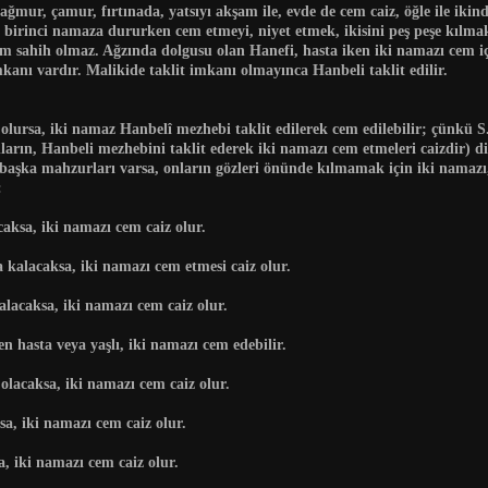
ağmur, çamur, fırtınada, yatsıyı akşam ile, evde de cem caiz, öğle ile ikin
 birinci namaza dururken cem etmeyi, niyet etmek, ikisini peş peşe kılma
 sahih olmaz. Ağzında dolgusu olan Hanefi, hasta iken iki namazı cem içi
kanı vardır. Malikide taklit imkanı olmayınca Hanbeli taklit edilir.
t olursa, iki namaz Hanbelî mezhebi taklit edilerek cem edilebilir; çünkü 
rın, Hanbeli mezhebini taklit ederek iki namazı cem etmeleri caizdir)
di
eya başka mahzurları varsa, onların gözleri önünde kılmamak için iki nama
:
ksa, iki namazı cem caiz olur.
kalacaksa, iki namazı cem etmesi caiz olur.
acaksa, iki namazı cem caiz olur.
 hasta veya yaşlı, iki namazı cem edebilir.
lacaksa, iki namazı cem caiz olur.
a, iki namazı cem caiz olur.
 iki namazı cem caiz olur.