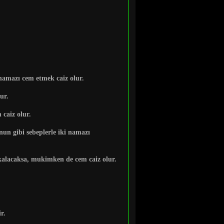
 namazı cem etmek caiz olur.
ur.
 caiz olur.
nun gibi sebeplerle iki namazı
a kalacaksa, mukimken de cem caiz olur.
r.