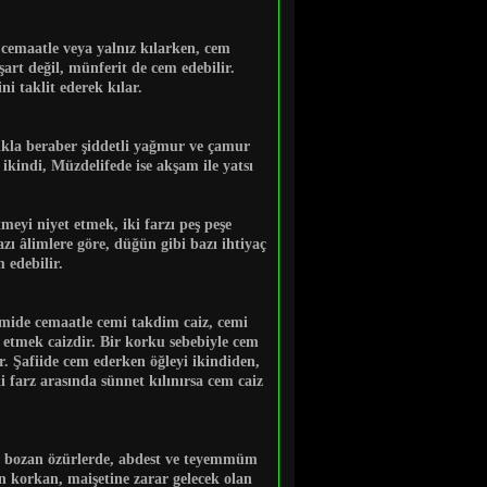
 cemaatle veya yalnız kılarken, cem
şart değil, münferit de cem edebilir.
i taklit ederek kılar.
lıkla beraber şiddetli yağmur ve çamur
 ikindi, Müzdelifede ise akşam ile yatsı
eyi niyet etmek, iki farzı peş peşe
ı âlimlere göre, düğün gibi bazı ihtiyaç
 edebilir.
camide cemaatle cemi takdim caiz, cemi
m etmek caizdir. Bir korku sebebiyle cem
. Şafiide cem ederken öğleyi ikindiden,
 farz arasında sünnet kılınırsa cem caiz
sti bozan özürlerde, abdest ve teyemmüm
n korkan, maişetine zarar gelecek olan