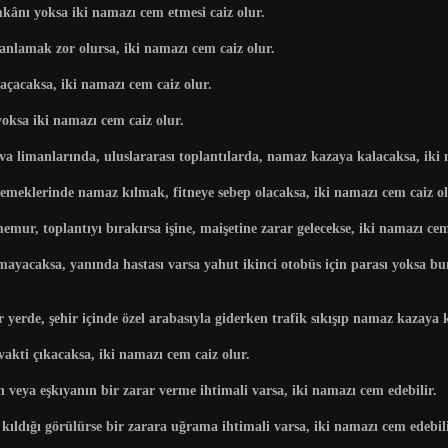
ânı yoksa iki namazı cem etmesi caiz olur.
 anlamak zor olursa, iki namazı cem caiz olur.
açacaksa, iki namazı cem caiz olur.
oksa iki namazı cem caiz olur.
va limanlarında, uluslararası toplantılarda, namaz kazaya kalacaksa, iki
 yemeklerinde namaz kılmak, fitneye sebep olacaksa, iki namazı cem caiz ol
ur, toplantıyı bırakırsa işine, maişetine zarar gelecekse, iki namazı cem
mayacaksa, yanında hastası varsa yahut ikinci otobüs için parası yoksa bu
r yerde, şehir içinde özel arabasıyla giderken trafik sıkışıp namaz kazay
kti çıkacaksa, iki namazı cem caiz olur.
 veya eşkıyanın bir zarar verme ihtimali varsa, iki namazı cem edebilir.
dığı görülürse bir zarara uğrama ihtimali varsa, iki namazı cem edebili