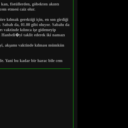
kan, fistüllerden, göbekten akıntı
cem etmesi caiz olur.
öre kılmak gerektiği için, en son girdiği
. Sabah da, 01.00 gibi oluyor. Sabahı da
rı vaktinde kılınca işe gidemeyip
a Hanbeli�yi taklit ederek iki namazı
ndiyi, akşamı vaktinde kılması mümkün
de. Yani bu kadar bir harac bile cem