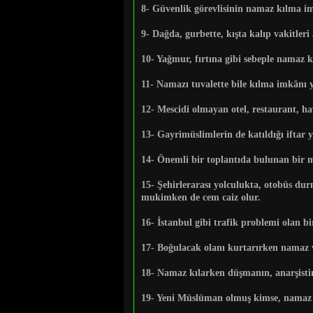
8-
Güvenlik görevlisinin namaz kılma imk
9-
Dağda, gurbette, kışta kalıp vakitleri
10-
Yağmur, fırtına gibi sebeple namaz k
11-
Namazı tuvalette bile kılma imkânı y
12-
Mescidi olmayan otel, restaurant, ha
13
- Gayrimüslimlerin de katıldığı iftar
14-
Önemli bir toplantıda bulunan bir mem
15-
Şehirlerarası yolculukta, otobüs dur
mukimken de cem caiz olur.
16-
İstanbul gibi trafik problemi olan bi
17-
Boğulacak olanı kurtarırken namaz va
18
- Namaz kılarken düşmanın, anarşistin
19-
Yeni Müslüman olmuş kimse, namaz kıl