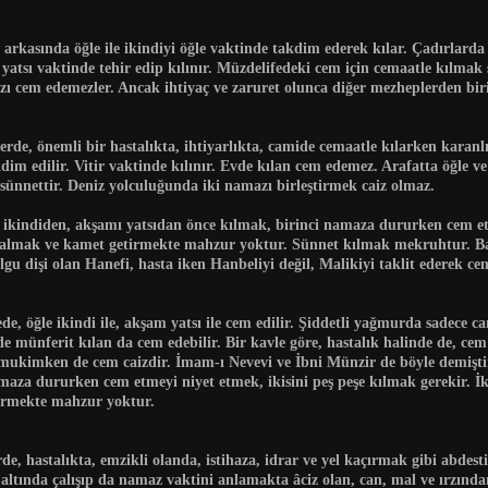
arkasında öğle ile ikindiyi öğle vaktinde takdim ederek kılar. Çadırlarda
 yatsı vaktinde tehir edip kılınır. Müzdelifedeki cem için cemaatle kılmak 
 cem edemezler. Ancak ihtiyaç ve zaruret olunca diğer mezheplerden birin
erde, önemli bir hastalıkta, ihtiyarlıkta, camide cemaatle kılarken karan
akdim edilir. Vitir vaktinde kılınır. Evde kılan cem edemez. Arafatta öğle ve
sünnettir. Deniz yolculuğunda iki namazı birleştirmek caiz olmaz.
i ikindiden, akşamı yatsıdan önce kılmak, birinci namaza dururken cem etm
t almak ve kamet getirmekte mahzur yoktur. Sünnet kılmak mekruhtur. Baz
u dişi olan Hanefi, hasta iken Hanbeliyi değil, Malikiyi taklit ederek cem
e, öğle ikindi ile, akşam yatsı ile cem edilir. Şiddetli yağmurda sadece 
 de münferit kılan da cem edebilir. Bir kavle göre, hastalık halinde de, ce
e mukimken de cem caizdir. İmam-ı Nevevi ve İbni Münzir de böyle demiştir
aza dururken cem etmeyi niyet etmek, ikisini peş peşe kılmak gerekir. İki
irmekte mahzur yoktur.
de, hastalıkta, emzikli olanda, istihaza, idrar ve yel kaçırmak gibi abde
altında çalışıp da namaz vaktini anlamakta âciz olan, can, mal ve ırzında