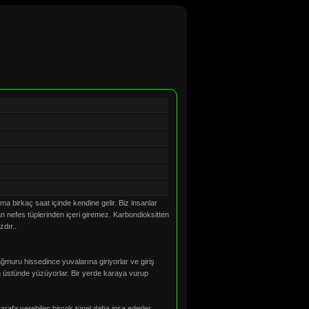
ma birkaç saat içinde kendine gelir. Biz insanlar
an nefes tüplerinden içeri giremez. Karbondioksitten
zdır..
ağmuru hissedince yuvalarına giriyorlar ve giriş
ının üstünde yüzüyorlar. Bir yerde karaya vurup
tarafa verebilen birçok tünel daha inşa ederler.