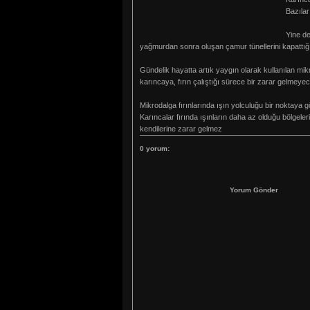
Bazılar
Yine de
yağmurdan sonra oluşan çamur tünellerini kapattığı
Gündelik hayatta artık yaygın olarak kullanılan mikr
karıncaya, fırın çalıştığı sürece bir zarar gelmeye
Mikrodalga fırınlarında ışın yolculuğu bir noktaya g
Karıncalar fırında ışınların daha az olduğu bölgeler
kendilerine zarar gelmez
0 yorum:
Yorum Gönder