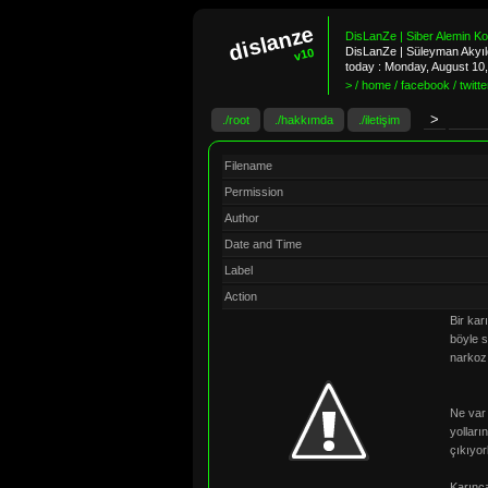
dislanze
DisLanZe | Siber Alemin K
DisLanZe | Süleyman Akyıld
v10
today :
Monday, August 10
> / home / facebook / twitter
./root
./hakkımda
./iletişim
Filename
Permission
Author
Date and Time
Label
Action
Bir kar
böyle s
narkoz 
Ne var 
yolları
çıkıyor
Karınca