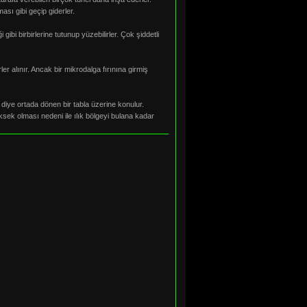
ası gibi geçip giderler.
gibi birbirlerine tutunup yüzebilirler. Çok şiddetli
r alınır. Ancak bir mikrodalga fırınına girmiş
 diye ortada dönen bir tabla üzerine konulur.
ksek olması nedeni ile ılık bölgeyi bulana kadar