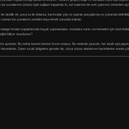
ı ise yuvalarının üstünü öyle sağlam kapatırlar ki, sel sularının bir evin çatısının üstünden aşm
 bir aksilik olr, yuva su ile dolarsa, karıncalar çöp ve yaprak parçalarına ve yukarıda belirtildiği 
 zaman ise yuvalarını yeniden inşa etmek zorunda kalırlar.
odalga fırınları kapaklarında kaçak yapmamaları, insanlara zarar vermemeleri için özel tedbirle
ceğini biliyor muydunuz?
öre ayarlıdır. Bu nokta hemen hemen fırının ortasıır. Bu nedenle yiyecek, her tarafı eşit pişsin
i hissederler. Zaten sıcak bölgelere girseler de, vücut yüzey alanlarının hacimlerine oranla yü