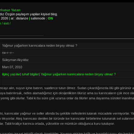
orkusuz Yazarı
ız Özgün paylaşım yapilan kişisel blog.
, 2026
|
at : dislanze
|
safemode :
ON
 / exit /
Yağmur yağarken karıncalara neden birşey olmaz ?
rw-r--r--
Süleyman Akyıldız
Mart 07, 2010
ilginç yazılar
|
tuhaf bilgiler
|
Yağmur yağarken karıncalara neden birşey olmaz ?
ıncayı alın, suyun içine batırın, saatlerce tutun ölmez. Sudan çıkardığınızda ölü gibi görünür a
uya batırılırsak, nefes alamadığımız için oksijenlikten ölürüz ama su karıncaların çok ince ol
yemiş gibi olurlar. Tabii ki bu süre çok uzarsa onlar da ölürler ama dayanma süreleri inanılma
ki, karıncalar yağmur ve seller altında bu şekilde nefeslerini tutarak mücadele vermiyorlar. Y
nı tıkıyorlar. Ateş karıncası denilen bir türünde ise karıncalar birbirlerine tutunarak sel sular
lar. Tabii kraliçe karınca ortada, yüksekte ve mümkün olduğunca kuru tutuluyor.
 yuvaları inşaat tekniği olarak örnektirler. Yuvanın girişine bağlı ve buradaki suyu alıp başka 