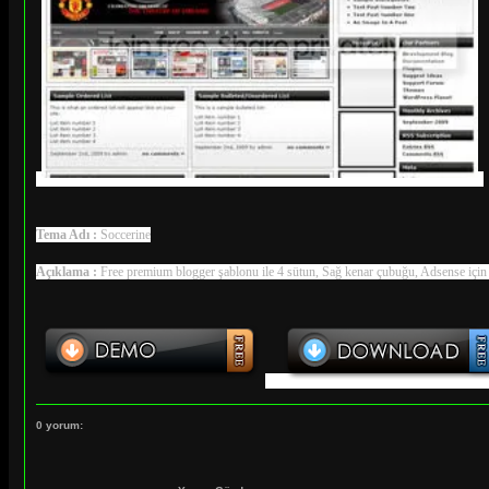
Tema Adı :
Soccerine
Açıklama :
Free premium blogger şablonu ile 4 sütun, Sağ kenar çubuğu, Adsense için
0 yorum: