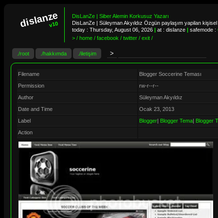
dislanze
DisLanZe | Siber Alemin Korkusuz Yazarı
DisLanZe | Süleyman Akyıldız Özgün paylaşım yapilan kişisel 
v10
today :
Thursday, August 06, 2026
|
at : dislanze
|
safemode :
> / home / facebook / twitter / exit /
./root
./hakkımda
./iletişim
Filename
Blogger Soccerine Teması
Permission
rw-r--r--
Author
Süleyman Akyıldız
Date and Time
Ocak 23, 2013
Label
Blogger
|
Blogger Tema
|
Blogger 
Action