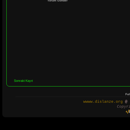
Yorum Gönder
Sonraki Kayıt
Ful
wwww.dislanze.org
@ 2
Copyr