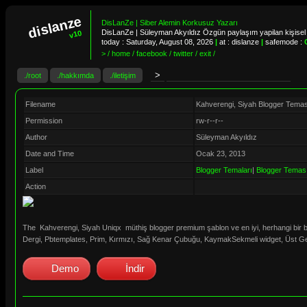
dislanze
DisLanZe | Siber Alemin Korkusuz Yazarı
DisLanZe | Süleyman Akyıldız Özgün paylaşım yapilan kişisel 
v10
today :
Saturday, August 08, 2026
|
at : dislanze
|
safemode :
> / home / facebook / twitter / exit /
./root
./hakkımda
./iletişim
Filename
Kahverengi, Siyah Blogger Temas
Permission
rw-r--r--
Author
Süleyman Akyıldız
Date and Time
Ocak 23, 2013
Label
Blogger Temaları
|
Blogger Temas
Action
The Kahverengi, Siyah Uniqx müthiş blogger premium şablon ve en iyi, herhangi bir blo
Dergi, Pbtemplates, Prim, Kırmızı, Sağ Kenar Çubuğu, KaymakSekmeli widget, Üst G
Demo
İndir