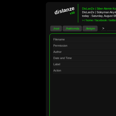
dislanze
DisLanZe | Siber Alemin K
DisLanZe | Süleyman Akyıld
v10
today :
Saturday, August 0
> / home / facebook / twitter
./root
./hakkımda
./iletişim
Filename
Permission
Author
Date and Time
Label
Action