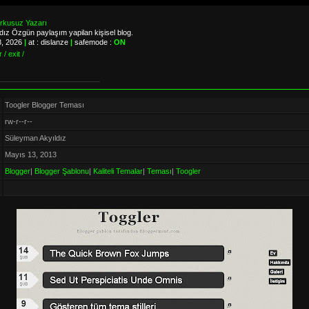
orkusuz Yazarı
ız Özgün paylaşım yapilan kişisel blog.
8, 2026
|
at : dislanze
|
safemode :
ON
 / exit /
Toogler Blogger Teması
rw-r--r--
Süleyman Akyıldız
Mayıs 13, 2013
Blogger
|
Blogger Şablonu
|
Kaliteli Temalar
|
Teması
|
Toogler