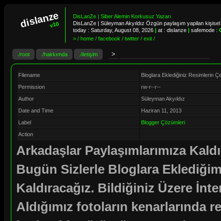
dislanze
DisLanZe | Siber Alemin Korkusuz Yazarı
DisLanZe | Süleyman Akyıldız Özgün paylaşım yapilan kişisel 
v10
today :
Saturday, August 08, 2026
|
at : dislanze
|
safemode :
> / home / facebook / twitter / exit /
./root
./hakkımda
./iletişim
Filename
Bloglara Eklediğiniz Resimlerin Ç
Permission
rw-r--r--
Author
Süleyman Akyıldız
Date and Time
Haziran 11, 2013
Label
Blogger Çözümleri
Action
Arkadaşlar Paylaşımlarımıza Kald
Bugün Sizlerle Bloglara Eklediğim
Kaldıracağız. Bildiğiniz Üzere İnt
Aldığımız fotoların kenarlarında r