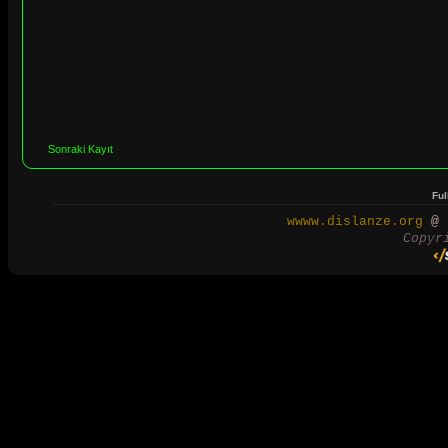
Sonraki Kayıt
Ful
wwww.dislanze.org
@ 2
Copyr