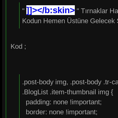
]]></b:skin>
"
" Tırnaklar H
Kodun Hemen Üstüne Gelecek Şe
Kod ;
.post-body img, .post-body .tr-ca
.BlogList .item-thumbnail img {
padding: none !important;
border: none !important;