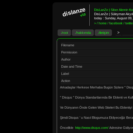
dislanze
DisLanZe | Siber Alemin K
DisLanZe | Süleyman Akyıld
v10
today :
Sunday, August 09
> / home / facebook / twitter
./root
./hakkımda
./iletişim
Filename
Permission
Author
Date and Time
Label
Action
Arkadaşlar Herkese Merhaba Bugün Sizlere " Disq
" Disqus " Dünya Standartlarında Bir Eklenti ve Kul
Ve Dünyanın Önde Gelen Web Siteleri Bu Eklentiy
Şimdi Disqus ' u Nasıl Blogumuza Ekliyeceğiz Ber
Öncelikle
http://www.disqus.com/
Adresine Gidiyo