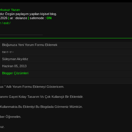
orkusuz Yazarı
ız Özgün paylaşım yapilan kişisel blog.
, 2026
|
at : dislanze
|
safemode :
ON
 / exit /
Bloğunuza Yeni Yorum Formu Eklemek
rw-r--r--
Süleyman Akyıldız
Haziran 05, 2013
Blogger Çözümleri
us " Adlı Yorum Formu Eklemeyi Göstericem.
lanımı Gayet Kolay Tasarım Vs Çok Kullanışlı Bir Eklentidir.
i Kullanmakta.Bu Eklentiyi Bu Blogdada Görmeniz Mümkün.
aber Öğrenelim.
ruz.