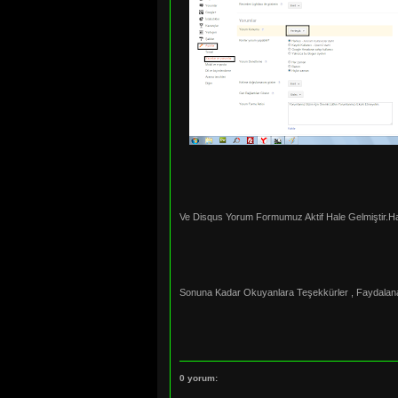
Ve Disqus Yorum Formumuz Aktif Hale Gelmiştir.Ha
Sonuna Kadar Okuyanlara Teşekkürler , Faydalana
0 yorum: