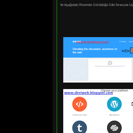
Ve Aşağıdaki Resimde Görüldüğü Gibi Sırasıyla U