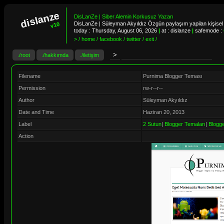
dislanze
DisLanZe | Siber Alemin Korkusuz Yazarı
DisLanZe | Süleyman Akyıldız Özgün paylaşım yapilan kişisel 
v10
today :
Thursday, August 06, 2026
|
at : dislanze
|
safemode :
> / home / facebook / twitter / exit /
./root
./hakkımda
./iletişim
Filename
Purnima Blogger Teması
Permission
rw-r--r--
Author
Süleyman Akyıldız
Date and Time
Haziran 20, 2013
Label
2 Sutun
|
Blogger Temaları
|
Blogg
Action