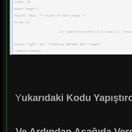
width: 50
peach image.*/
height: 50px; /* height of each image.*/
border:0;
on:-webkit-transform 0.1s ease-in; /*anim
margin-right: 4px; /*spacing between each image*/
-webkit-transit
isform property */
-o-transition:-o-transform 0.1s ease-in; /*animate transform prope
}
8);
-o-transform:scale(1.
Y
ukarıdaki Kodu Yapıştır
.bubblewrap li img:hover{
-moz-transform:scale(1.8); /*scale up image 1.8x*/
-webkit-transform:scale(1
.8);
Ve Ardından Aşağıda Verd