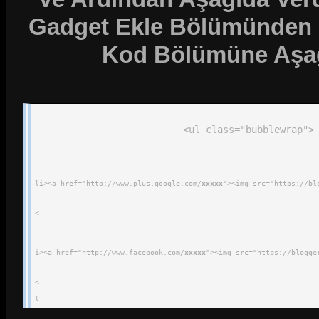
}
Gadget Ekle Bölümünden H
Kod Bölümüne Aşağı
<ul class="bubblewrap">
li><a href="http://www.plus.google.com/
xxxxx
"><img src="https://bl
<
i><a href="http://www.facebook.com/
xxxxx
"><img src="https://blogge
<
l