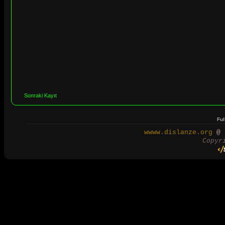
Sonraki Kayıt
Ful
wwww.dislanze.org
@ 2
Copyr