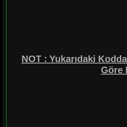
i><a href="http://www.digg.com/
xxxxx
"><img src="https://blogger.go
<
l
i><a href="http://www.twitter/xxxxx"><img src="https://blogger.goo
<
NOT : Yukarıdaki Kodda 
l
Göre 
i><a href="http://feeds2.feedburner.com/
xxxxx
"><img src="https://b
<
l
/ul>
<