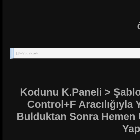
]]></b:skin>
Kodunu K.Paneli > Şab
Control+F Aracılığıyla 
Bulduktan Sonra Hemen 
Yap