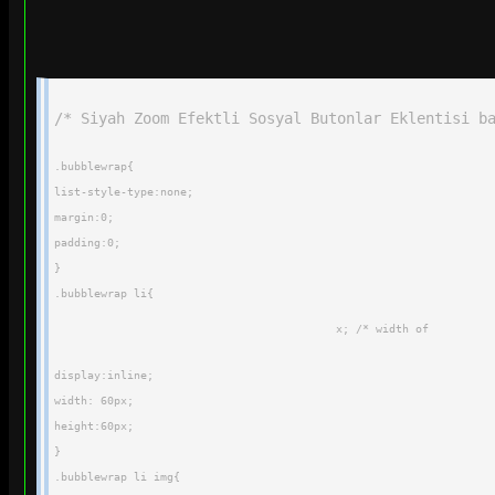
/* Siyah Zoom Efektli Sosyal Butonlar Eklentisi b
.bubblewrap{
list-style-type:none;
margin:0;
padding:0;
}
.bubblewrap li{
x; /* width of 
display:inline;
width: 60px;
height:60px;
}
.bubblewrap li img{