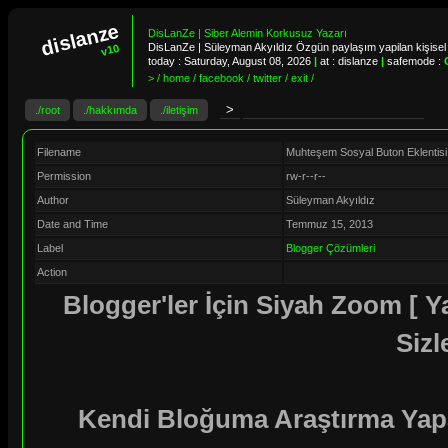
dislanze
DisLanZe | Siber Alemin Korkusuz Yazarı
DisLanZe | Süleyman Akyıldız Özgün paylaşım yapilan kişisel 
v10
today :
Saturday, August 08, 2026
|
at : dislanze
|
safemode :
> / home / facebook / twitter / exit /
./root
./hakkımda
./iletişim
Filename
Muhteşem Sosyal Buton Eklentisi
Permission
rw-r--r--
Author
Süleyman Akyıldız
Date and Time
Temmuz 15, 2013
Label
Blogger Çözümleri
Action
Blogger'ler İçin Siyah Zoom [ Y
Sizl
Kendi Bloğuma Araştırma Yapa