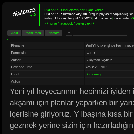
dislanze
DisLanZe | Siber Alemin Korkusuz Yazarı
DisLanZe | Süleyman Akyıldız Özgün paylaşım yapilan kişisel 
v10
today :
Monday, August 10, 2026
|
at : dislanze
|
safemode :
O
> / home / facebook / twitter / exit /
./root
./hakkımda
./iletişim
Filename
Yeni Yıl Alışverişinde Kaçırılmaya
Permission
rw-r--r--
Author
Süleyman Akyıldız
Date and Time
Aralık 20, 2013
Label
Bumerang
Action
Yeni yıl heyecanının hepimizi iyiden 
akşamı için planlar yaparken bir ya
içerisine giriyoruz. Yılbaşına kısa b
gezmek yerine sizin için hazırladığım