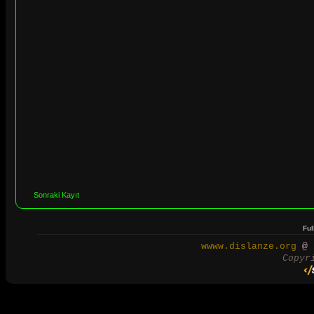
Sonraki Kayıt
Ful
wwww.dislanze.org
@ 2
Copyr