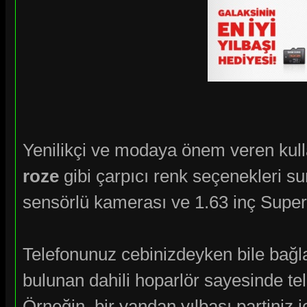
Yenilikçi ve modaya önem veren kull
roze
gibi çarpıcı renk seçenekleri 
sensörlü kamerası ve 1.63 inç Super
Telefonunuz cebinizdeyken bile bağ
bulunan dahili hoparlör sayesinde t
Örneğin, bir yandan yılbaşı partiniz i