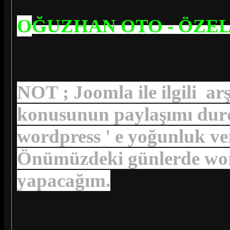
O
ĞUZHAN OTO - ÖZEL
NOT ; Joomla ile ilgili a
konusunun paylaşımı dur
wordpress ' e yoğunluk 
Önümüzdeki günlerde wordp
yapacağım.