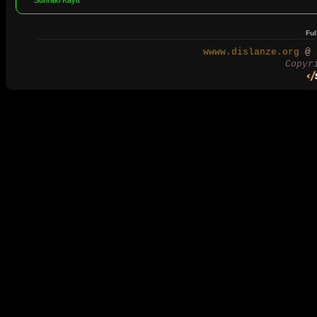
Sonraki Kayıt
Ful
wwww.dislanze.org
@ 2
Copyr