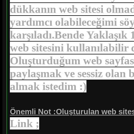
dükkanın web sitesi olmad
yardımcı olabileceğimi sö
karşıladı.Bende Yaklaşık 
web sitesini kullanılabili
Oluşturduğum web sayfasın
paylaşmak ve sessiz olan
almak istedim :)
Önemli Not :Oluşturulan web sites
Link ;