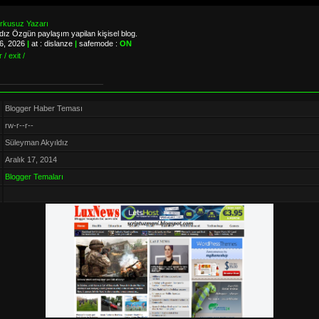
orkusuz Yazarı
ız Özgün paylaşım yapilan kişisel blog.
06, 2026
|
at : dislanze
|
safemode :
ON
 / exit /
Blogger Haber Teması
rw-r--r--
Süleyman Akyıldız
Aralık 17, 2014
Blogger Temaları