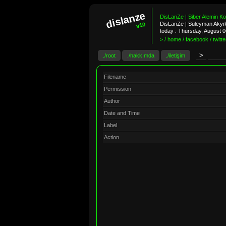
dislanze
DisLanZe | Siber Alemin K
DisLanZe | Süleyman Akyıld
v10
today :
Thursday, August 
> / home / facebook / twitter
./root
./hakkımda
./iletişim
Filename
Permission
Author
Date and Time
Label
Action