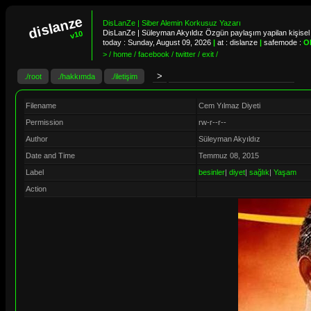
dislanze
DisLanZe | Siber Alemin Korkusuz Yazarı
DisLanZe | Süleyman Akyıldız Özgün paylaşım yapilan kişisel 
v10
today :
Sunday, August 09, 2026
|
at : dislanze
|
safemode :
O
> / home / facebook / twitter / exit /
./root
./hakkımda
./iletişim
Filename
Cem Yılmaz Diyeti
Permission
rw-r--r--
Author
Süleyman Akyıldız
Date and Time
Temmuz 08, 2015
Label
besinler
|
diyet
|
sağlık
|
Yaşam
Action