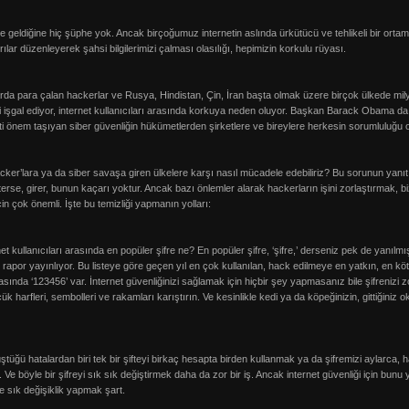
ine geldiğine hiç şüphe yok. Ancak birçoğumuz internetin aslında ürkütücü ve tehlikeli bir ort
ırılar düzenleyerek şahsi bilgilerimizi çalması olasılığı, hepimizin korkulu rüyası.
da para çalan hackerlar ve Rusya, Hindistan, Çin, İran başta olmak üzere birçok ülkede milyonl
i işgal ediyor, internet kullanıcıları arasında korkuya neden oluyor. Başkan Barack Obama da k
i önem taşıyan siber güvenliğin hükümetlerden şirketlere ve bireylere herkesin sorumluluğu ol
acker’lara ya da siber savaşa giren ülkelere karşı nasıl mücadele edebiliriz? Bu sorunun yanıt
rse, girer, bunun kaçarı yoktur. Ancak bazı önlemler alarak hackerların işini zorlaştırmak, biz
n çok önemli. İşte bu temizliği yapmanın yolları:
ernet kullanıcıları arasında en popüler şifre ne? En popüler şifre, ‘şifre,’ derseniz pek de yanı
bşr rapor yayınlıyor. Bu listeye göre geçen yıl en çok kullanılan, hack edilmeye en yatkın, en kötü 
rasında ‘123456’ var. İnternet güvenliğinizi sağlamak için hiçbir şey yapmasanız bile şifrenizi
 harfleri, sembolleri ve rakamları karıştırın. Ve kesinlikle kedi ya da köpeğinizin, gittiğiniz ok
ştüğü hatalardan biri tek bir şifteyi birkaç hesapta birden kullanmak ya da şifremizi aylarca, ha
. Ve böyle bir şifreyi sık sık değiştirmek daha da zor bir iş. Ancak internet güvenliği için bu
e sık değişiklik yapmak şart.