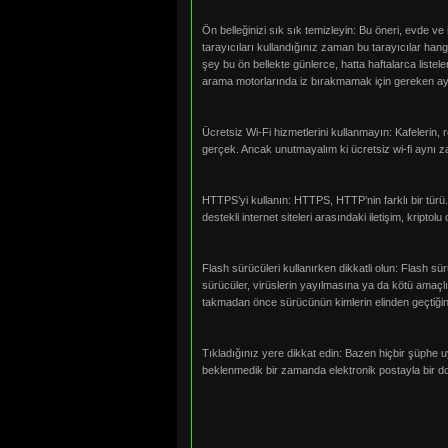
Ön belleğinizi sık sık temizleyin: Bu öneri, evde ve i
tarayıcıları kullandığınız zaman bu tarayıcılar hangi 
şey bu ön bellekte günlerce, hatta haftalarca listel
arama motorlarında iz bırakmamak için gereken ayar
Ücretsiz Wi-Fi hizmetlerini kullanmayın: Kafelerin,
gerçek. Ancak unutmayalım ki ücretsiz wi-fi aynı za
HTTPS’yi kullanın: HTTPS, HTTP’nin farklı bir türü.
destekli internet siteleri arasındaki iletişim, kripto
Flash sürücüleri kullanırken dikkatli olun: Flash sü
sürücüler, virüslerin yayılmasına ya da kötü amaçlı
takmadan önce sürücünün kimlerin elinden geçtiğin
Tıkladığınız yere dikkat edin: Bazen hiçbir şüphe u
beklenmedik bir zamanda elektronik postayla bir do