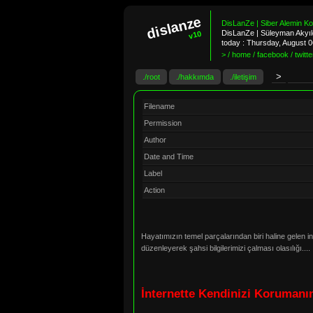
dislanze
DisLanZe | Siber Alemin K
DisLanZe | Süleyman Akyıld
v10
today :
Thursday, August 
> / home / facebook / twitter
./root
./hakkımda
./iletişim
Filename
Permission
Author
Date and Time
Label
Action
Hayatımızın temel parçalarından biri haline gelen in
düzenleyerek şahsi bilgilerimizi çalması olasılığı..
İnternette Kendinizi Korumanı