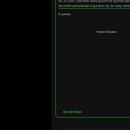
Bu 10 öneri, internette daha güvenli bir biçimde i
becerikli hackerlardan kaçmanın hiç de kolay olm
0 yorum:
Yorum Gönder
Sonraki Kayıt