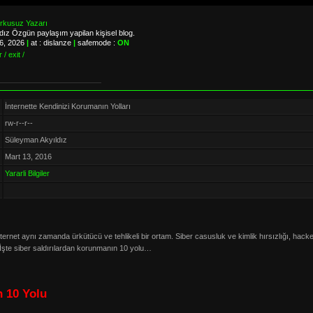
orkusuz Yazarı
ız Özgün paylaşım yapilan kişisel blog.
06, 2026
|
at : dislanze
|
safemode :
ON
 / exit /
İnternette Kendinizi Korumanın Yolları
rw-r--r--
Süleyman Akyıldız
Mart 13, 2016
Yararli Bilgiler
ternet aynı zamanda ürkütücü ve tehlikeli bir ortam. Siber casusluk ve kimlik hırsızlığı, hacker’
.. İşte siber saldırılardan korunmanın 10 yolu…
n 10 Yolu