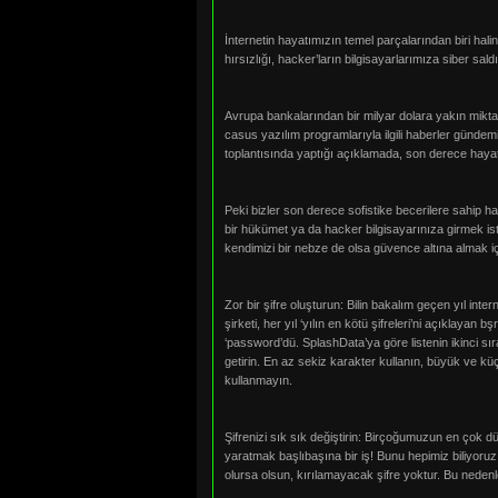
İnternetin hayatımızın temel parçalarından biri hal
hırsızlığı, hacker’ların bilgisayarlarımıza siber sald
Avrupa bankalarından bir milyar dolara yakın miktar
casus yazılım programlarıyla ilgili haberler gündem
toplantısında yaptığı açıklamada, son derece hayat
Peki bizler son derece sofistike becerilere sahip h
bir hükümet ya da hacker bilgisayarınıza girmek iste
kendimizi bir nebze de olsa güvence altına almak içi
Zor bir şifre oluşturun: Bilin bakalım geçen yıl int
şirketi, her yıl ‘yılın en kötü şifreleri’ni açıklayan 
‘password’dü. SplashData’ya göre listenin ikinci sı
getirin. En az sekiz karakter kullanın, büyük ve küçük
kullanmayın.
Şifrenizi sık sık değiştirin: Birçoğumuzun en çok dü
yaratmak başlıbaşına bir iş! Bunu hepimiz biliyoruz
olursa olsun, kırılamayacak şifre yoktur. Bu nedenl