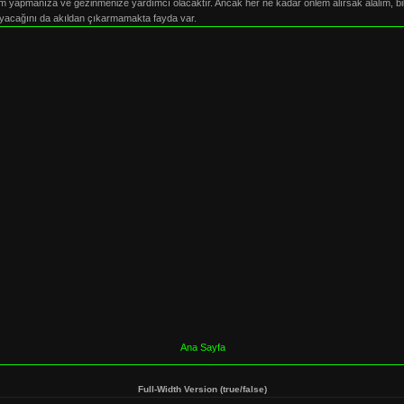
şlem yapmanıza ve gezinmenize yardımcı olacaktır. Ancak her ne kadar önlem alırsak alalım, b
ayacağını da akıldan çıkarmamakta fayda var.
Ana Sayfa
Full-Width Version (true/false)