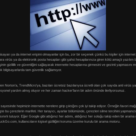
ayarı ya da internet erişimi olmayanlar için bu, zor bir seçenek çünkü bu kişiler için internet 
ara virüs ya da elektronik posta hesapları gibi şahsi hesaplarınıza giren kötü amaçlı yazılım bu
şinin gizlililk ve güvenliğini sağlayarak internette hesaplarına girmesini ve gezinti yapmasını
k bilgisayarlarda tam güvenlik sağlamıyor.
n Norton’a, TrendMicro’ya, bazıları ücretsiz bazılarıysa ücretli olan çok sayıda anti virüs ya
esyonel yardım almış oluyor ve her zaman hacker’ların bir adım önünde ilerliyorsunuz.
r sayesinde hepimizin internette nerelere girip çıktığını çok iyi takip ediyor. Örneğin favori mağ
şte bu çerezlerin marifeti. Her tarayıcı, ayarlar bölümünde, çerezleri silme tercihini yapmanı
ınırlı tutuyor. Eğer Google gibi attığınız her adımı, aldığınız her soluğu takip eden bir arama 
Go.com, kullanıcıların kişisel gizliliğini koruma üzerine kurulu bir arama motoru.