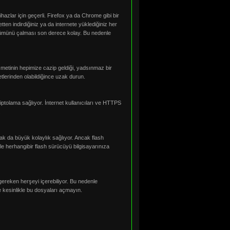
cihazlar için geçerli. Firefox ya da Chrome gibi bir
etten indirdiğiniz ya da internete yüklediğiniz her
 dökümünü çalması son derece kolay. Bu nedenle
zmetinin hepimize cazip geldiği, yadsınmaz bir
tlerinden olabildiğince uzak durun.
iptolama sağlıyor. İnternet kullanıcıları ve HTTPS
.
mak da büyük kolaylık sağlıyor. Ancak flash
le herhangibir flash sürücüyü bilgisayarınıza
gereken herşeyi içerebiliyor. Bu nedenle
 kesinlikle bu dosyaları açmayın.