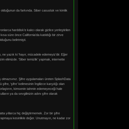
am olduğunun da farkında. Siber casusluk ve kimlik
arca harddisk’e kalıcı olarak gizlice yerleştirilen
ısa süre önce California’da katıldığı bir zirve
duğunu belirtmişti.
ı, ne yazık ki ‘hayır, mücadele edemeyiz’dir. Eğer
im elimizde. ‘Siber temizlik’ yapmak, internette
lmış olmazsınız. Şifre uygulamaları üreten SplashData
şifre, ‘şifre’ kelimesinin İngilizce karşılığı olan
 zorlaştırın, kimsenin tahmin edemeyeceği hale
ulların ya da sevgilinizin adını şifre olarak
tta yıllarca hiç değiştirmemek. Zor bir şifre
nu yapmaya kesinlikle değer. Unutmayın, ne kadar zor