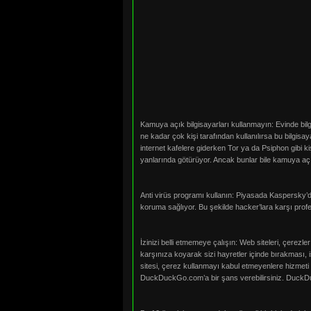
Kamuya açık bilgisayarları kullanmayın: Evinde bilgis
ne kadar çok kişi tarafından kullanılırsa bu bilgisay
internet kafelere giderken Tor ya da Psiphon gibi ki
yanlarında götürüyor. Ancak bunlar bile kamuya açı
Anti virüs programı kullanın: Piyasada Kaspersky’de
koruma sağlıyor. Bu şekilde hacker’lara karşı prof
İzinizi belli etmemeye çalışın: Web siteleri, çerezle
karşınıza koyarak sizi hayretler içinde bırakması, i
sitesi, çerez kullanmayı kabul etmeyenlere hizmeti s
DuckDuckGo.com’a bir şans verebilirsiniz. DuckDuck