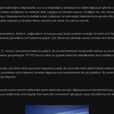
şte kullandığınız bilgisayarlar, ara sıra kullandığınız arkadaşınızın tablet bilgisayarı gibi tüm 
sitelere girdiğinizin, bu sitelerde neler yaptığınızın hesabını tutuyor. Girdiğiniz her site, intern
eniyor. Başkalarının bu ön belleğe erişim sağlaması ve internetteki faaliyetlerinizin ayrıntılı
ları yapmak ya da işiniz bitince izlerinizi yok etmek son derece önemli.
 restoranların, barların, mağazaların ve kamuya açık başka yerlerin sunduğu ‘ücretsiz wi-fi’ hi
manda güvenliksiz wi-fi anlamına geliyor. Çok ihtiyacınız olmadığı sürece ücretsiz wi-fi hizme
 ‘S,’ ‘secure’ yani güvenli anlamına geliyor. Bu da internetteyken ek güvenlik katmanı ya da kr
lu olarak gerçekleşiyor. HTTPS ayrıca sahte ve şüpheli siteleri de orijinallerinden ayırt edebiliyor
rücüler, çok fazla veriyi taşıyacak kapasiteye sahip. Bu sürücüleri farklı plarformlarda kullan
 yazılımların sizin haberiniz olmadan bilgisayarınıza yerleşmesine de yol açabiliyor. Bu neden
i iyi düşünün.
yandırmayan internet sitelerinden gelen elektronik postalar, bilgisayarınızın hacklenmesi için 
sya aldığınızda, konu başlığı ‘bak bunu çok seveceksin’ gibi gayet cazip sözcükler içerse de