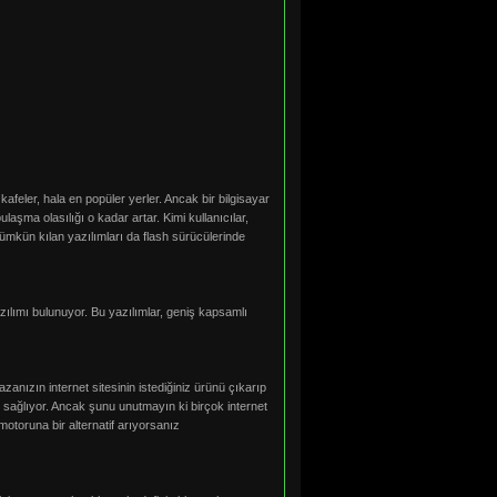
kafeler, hala en popüler yerler. Ancak bir bilgisayar
laşma olasılığı o kadar artar. Kimi kullanıcılar,
 mümkün kılan yazılımları da flash sürücülerinde
zılımı bulunuyor. Bu yazılımlar, geniş kapsamlı
azanızın internet sitesinin istediğiniz ürünü çıkarıp
zı sağlıyor. Ancak şunu unutmayın ki birçok internet
motoruna bir alternatif arıyorsanız