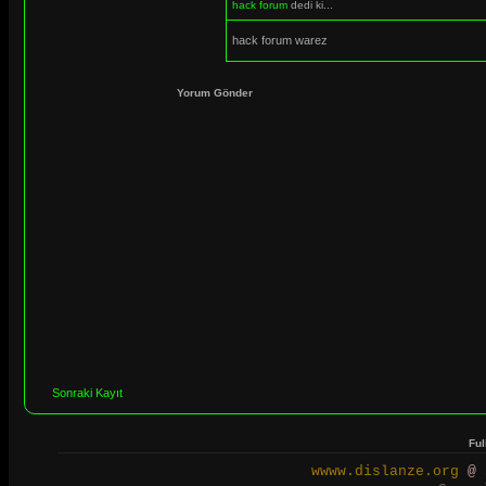
hack forum
dedi ki...
hack forum warez
Yorum Gönder
Sonraki Kayıt
Ful
wwww.dislanze.org
@ 2