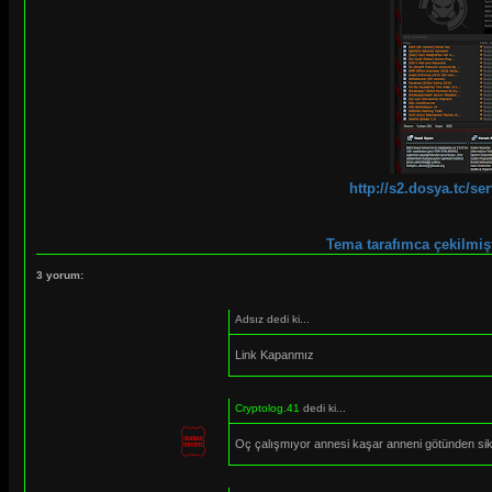
http://s2.dosya.tc/s
Tema tarafımca çekilmişti
3 yorum:
Adsız dedi ki...
Link Kapanmız
Cryptolog.41
dedi ki...
Oç çalışmıyor annesi kaşar anneni götünden sik