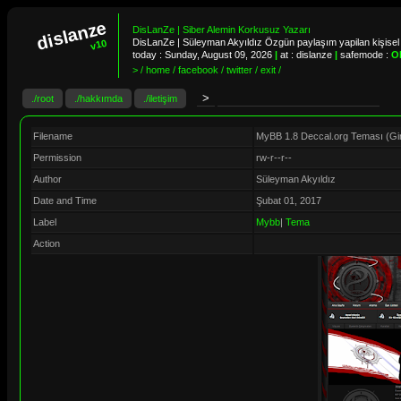
dislanze
DisLanZe | Siber Alemin Korkusuz Yazarı
DisLanZe | Süleyman Akyıldız Özgün paylaşım yapilan kişisel 
v10
today :
Sunday, August 09, 2026
|
at : dislanze
|
safemode :
O
> / home / facebook / twitter / exit /
./root
./hakkımda
./iletişim
Filename
MyBB 1.8 Deccal.org Teması (Girişi
Permission
rw-r--r--
Author
Süleyman Akyıldız
Date and Time
Şubat 01, 2017
Label
Mybb
|
Tema
Action