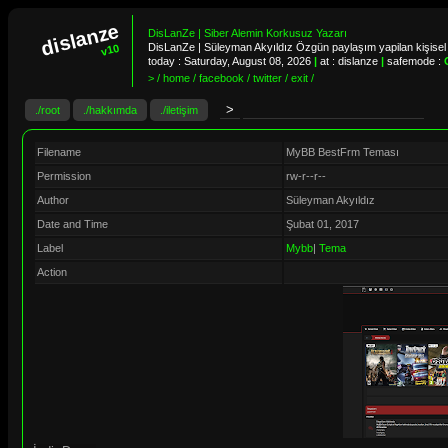
dislanze
DisLanZe | Siber Alemin Korkusuz Yazarı
DisLanZe | Süleyman Akyıldız Özgün paylaşım yapilan kişisel 
v10
today :
Saturday, August 08, 2026
|
at : dislanze
|
safemode :
> / home / facebook / twitter / exit /
./root
./hakkımda
./iletişim
Filename
MyBB BestFrm Teması
Permission
rw-r--r--
Author
Süleyman Akyıldız
Date and Time
Şubat 01, 2017
Label
Mybb
|
Tema
Action