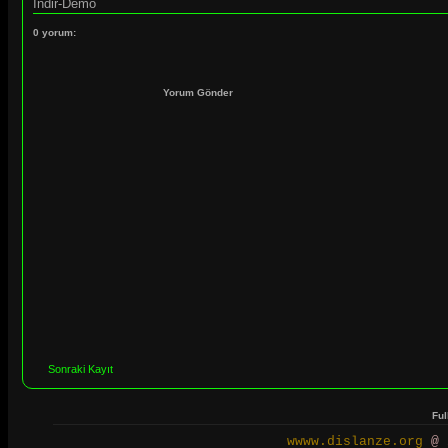
İndir
-
Demo
0 yorum:
Yorum Gönder
Sonraki Kayıt
Ful
wwww.dislanze.org
@ 2