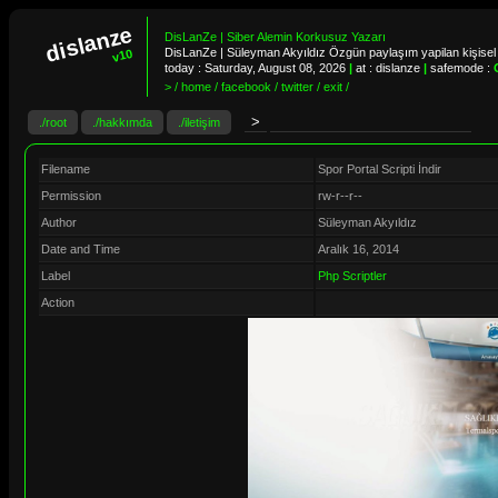
dislanze
DisLanZe | Siber Alemin Korkusuz Yazarı
DisLanZe | Süleyman Akyıldız Özgün paylaşım yapilan kişisel 
v10
today :
Saturday, August 08, 2026
|
at : dislanze
|
safemode :
> / home / facebook / twitter / exit /
./root
./hakkımda
./iletişim
Filename
Spor Portal Scripti İndir
Permission
rw-r--r--
Author
Süleyman Akyıldız
Date and Time
Aralık 16, 2014
Label
Php Scriptler
Action