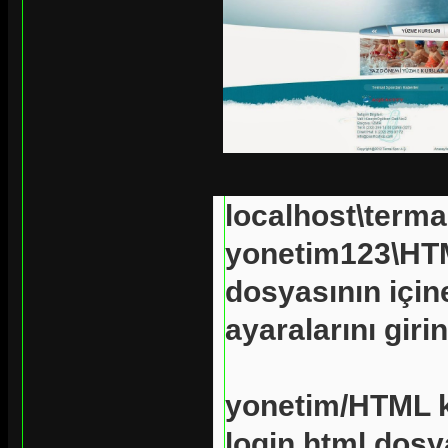
localhost\terma
yonetim123\HTM
dosyasının için
ayaralarını girin
yonetim/HTML k
login.html dosy