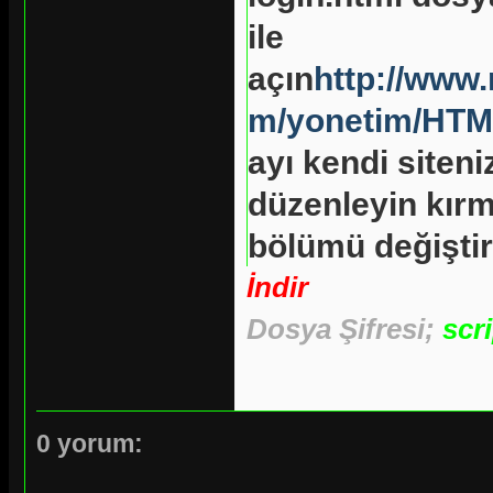
ile
açın
http://www
m/yonetim/HTML
ayı kendi siteni
düzenleyin kırm
bölümü değiştir
İndir
Dosya Şifresi;
scr
0 yorum: