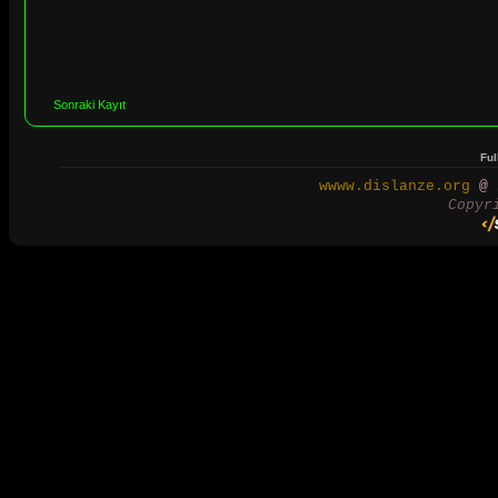
Sonraki Kayıt
Ful
wwww.dislanze.org
@ 2
Copyr