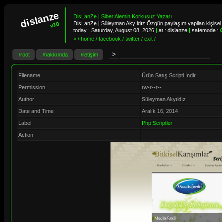
dislanze
DisLanZe | Siber Alemin Korkusuz Yazarı
DisLanZe | Süleyman Akyıldız Özgün paylaşım yapilan kişisel 
v10
today :
Saturday, August 08, 2026
|
at : dislanze
|
safemode :
> / home / facebook / twitter / exit /
./root
./hakkımda
./iletişim
Filename
Ürün Satış Scripti İndir
Permission
rw-r--r--
Author
Süleyman Akyıldız
Date and Time
Aralık 16, 2014
Label
Php Scriptler
Action