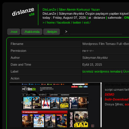
dislanze
DisLanZe | Siber Alemin Korkusuz Yazarı
DisLanZe | Süleyman Akyıldız Özgün paylaşım yapilan kişisel 
v10
today :
Friday, August 07, 2026
|
at : dislanze
|
safemode :
ON
> / home / facebook / twitter / exit /
./root
./hakkımda
./iletişim
Filename
Wordpress Film Teması Full +Bot
Permission
rw-r--r--
Author
Süleyman Akyıldız
Date and Time
Eylül 15, 2015
Label
ücretsiz wordpress temaları
|
Ücr
Action
Wordpress film te
script uzmani far
DEMO
İndir-Download
Dosya Şifres;
sc