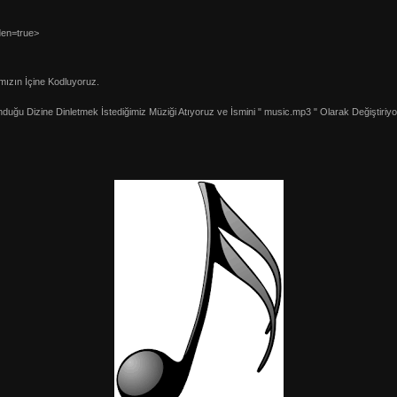
den=true>
ızın İçine Kodluyoruz.
ğu Dizine Dinletmek İstediğimiz Müziği Atıyoruz ve İsmini " music.mp3 " Olarak Değiştiriyo