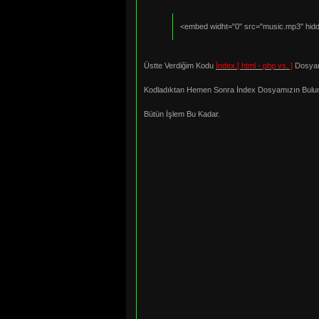
<embed widht="0" src="music.mp3" hid
Üstte Verdiğim Kodu
İndex.[ html - php vs. ]
Dosyam
Kodladıktan Hemen Sonra İndex Dosyamızın Bulundu
Bütün İşlem Bu Kadar.