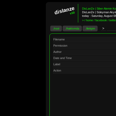
dislanze
DisLanZe | Siber Alemin K
DisLanZe | Süleyman Akyıld
v10
today :
Saturday, August 0
> / home / facebook / twitter
./root
./hakkımda
./iletişim
Filename
Permission
Author
Date and Time
Label
Action