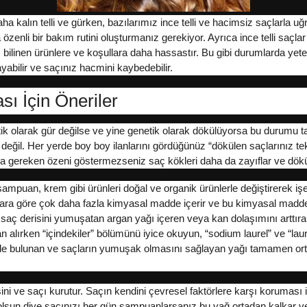
ha kalın telli ve gürken, bazılarımız ince telli ve hacimsiz saçlarla u
nli bir bakım rutini oluşturmanız gerekiyor. Ayrıca ince telli saçlar s
tığı bilinen ürünlere ve koşullara daha hassastır. Bu gibi durumlarda 
ayabilir ve saçınız hacmini kaybedebilir.
ı İçin Öneriler
k olarak gür değilse ve yine genetik olarak dökülüyorsa bu durumu 
il. Her yerde boy boy ilanlarını gördüğünüz “dökülen saçlarınız tekra
a gereken özeni göstermezseniz saç kökleri daha da zayıflar ve dökül
mpuan, krem gibi ürünleri doğal ve organik ürünlerle değiştirerek işe
a göre çok daha fazla kimyasal madde içerir ve bu kimyasal maddeler
 saç derisini yumuşatan argan yağı içeren veya kan dolaşımını arttırar
 alırken “içindekiler” bölümünü iyice okuyun, “sodium laurel” ve “laur
inde bulunan ve saçların yumuşak olmasını sağlayan yağı tamamen ortad
ni ve saçı kurutur. Saçın kendini çevresel faktörlere karşı koruması i
 olsun diye saçınızı her gün şampuanlarsanız bu yağ ortadan kalkar ve