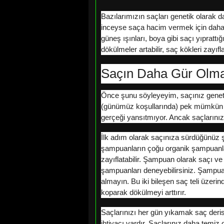
Bazılarımızın saçları genetik olarak da
inceyse saça hacim vermek için daha öze
güneş ışınları, boya gibi saçı yıprat
dökülmeler artabilir, saç kökleri zayıfl
Saçın Daha Gür Olmas
Önce şunu söyleyeyim, saçınız geneti
(günümüz koşullarında) pek mümkün değ
gerçeği yansıtmıyor. Ancak saçlarınız
İlk adım olarak saçınıza sürdüğünüz şa
şampuanların çoğu organik şampuanlar
zayıflatabilir. Şampuan olarak saçı ve
şampuanları deneyebilirsiniz. Şampuan
almayın. Bu iki bileşen saç teli üzer
koparak dökülmeyi arttırır.
Saçlarınızı her gün yıkamak saç derisi
ihtiyacı vardır. Saçlarınız daha temiz