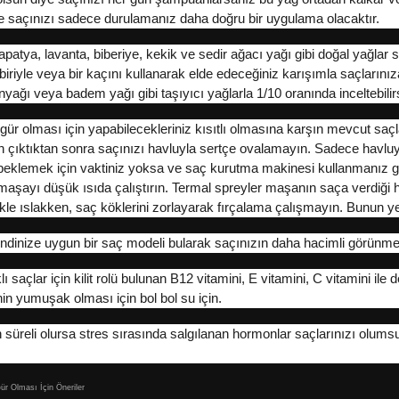
e saçınızı sadece durulamanız daha doğru bir uygulama olacaktır.
apatya, lavanta, biberiye, kekik ve sedir ağacı yağı gibi doğal yağlar 
n biriyle veya bir kaçını kullanarak elde edeceğiniz karışımla saçların
nyağı veya badem yağı gibi taşıyıcı yağlarla 1/10 oranında inceltebilirs
 gür olması için yapabilecekleriniz kısıtlı olmasına karşın mevcut sa
an çıktıktan sonra saçınızı havluyla sertçe ovalamayın. Sadece havluy
beklemek için vaktiniz yoksa ve saç kurutma makinesi kullanmanız g
 maşayı düşük ısıda çalıştırın. Termal spreyler maşanın saça verdiği 
likle ıslakken, saç köklerini zorlayarak fırçalama çalışmayın. Bunun yeri
 Kendinize uygun bir saç modeli bularak saçınızın daha hacimli görünmes
 saçlar için kilit rolü bulunan B12 vitamini, E vitamini, C vitamini il
in yumuşak olması için bol bol su için.
un süreli olursa stres sırasında salgılanan hormonlar saçlarınızı olums
ür Olması İçin Öneriler