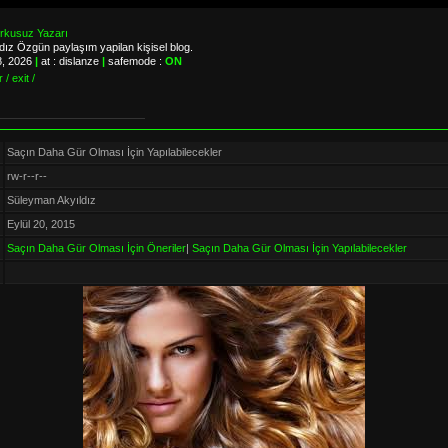
orkusuz Yazarı
ız Özgün paylaşım yapilan kişisel blog.
8, 2026
|
at : dislanze
|
safemode :
ON
 / exit /
Saçın Daha Gür Olması İçin Yapılabilecekler
rw-r--r--
Süleyman Akyıldız
Eylül 20, 2015
Saçın Daha Gür Olması İçin Öneriler
|
Saçın Daha Gür Olması İçin Yapılabilecekler