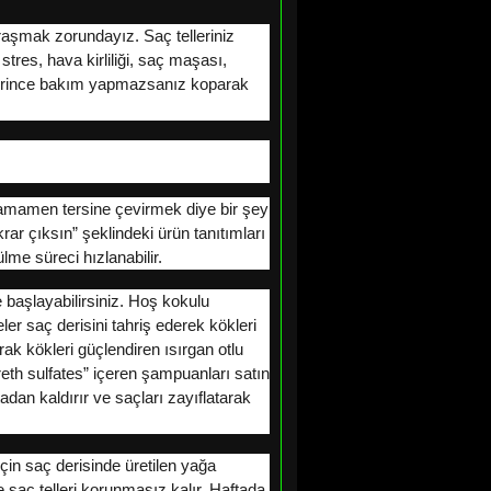
ğraşmak zorundayız. Saç telleriniz
tres, hava kirliliği, saç maşası,
yeterince bakım yapmazsanız koparak
tamamen tersine çevirmek diye bir şey
r çıksın” şeklindeki ürün tanıtımları
me süreci hızlanabilir.
 başlayabilirsiniz. Hoş kokulu
 saç derisini tahriş ederek kökleri
ak kökleri güçlendiren ısırgan otlu
eth sulfates” içeren şampuanları satın
an kaldırır ve saçları zayıflatarak
çin saç derisinde üretilen yağa
 saç telleri korunmasız kalır. Haftada