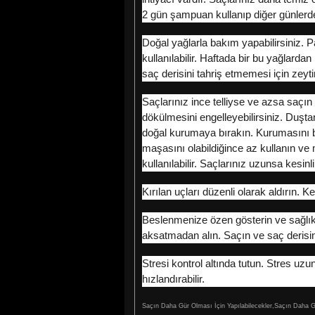
2 gün şampuan kullanıp diğer günlerd
Doğal yağlarla bakım yapabilirsiniz. P
kullanılabilir. Haftada bir bu yağlarda
saç derisini tahriş etmemesi için zeyti
Saçlarınız ince telliyse ve azsa saçın
dökülmesini engelleyebilirsiniz. Duşt
doğal kurumaya bırakın. Kurumasını 
maşasını olabildiğince az kullanın ve
kullanılabilir. Saçlarınız uzunsa kesin
Kırılan uçları düzenli olarak aldırın.
Beslenmenize özen gösterin ve sağlıklı
aksatmadan alın. Saçın ve saç derisin
Stresi kontrol altında tutun. Stres uz
hızlandırabilir.
Saçın Daha Gür Olması İçin Yapılabilecekler,Saçın Daha G